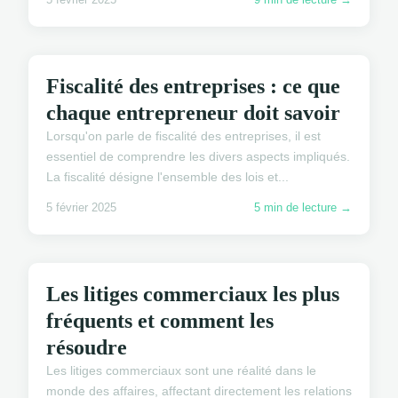
DROIT COMMERCIAL
Fiscalité des entreprises : ce que
chaque entrepreneur doit savoir
Lorsqu'on parle de fiscalité des entreprises, il est
essentiel de comprendre les divers aspects impliqués.
La fiscalité désigne l'ensemble des lois et...
5 février 2025
5 min de lecture →
DROIT COMMERCIAL
Les litiges commerciaux les plus
fréquents et comment les
résoudre
Les litiges commerciaux sont une réalité dans le
monde des affaires, affectant directement les relations