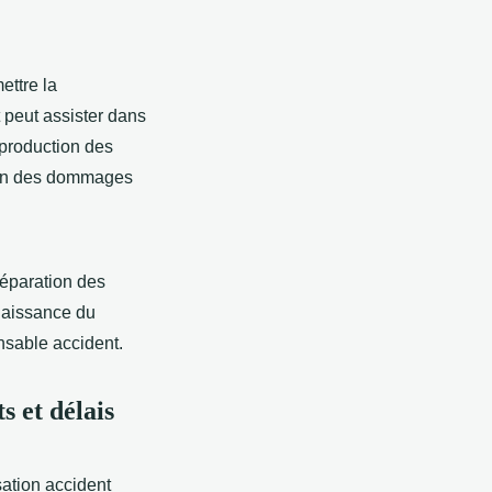
ettre la
t peut assister dans
 production des
ation des dommages
réparation des
nnaissance du
nsable accident.
s et délais
sation accident