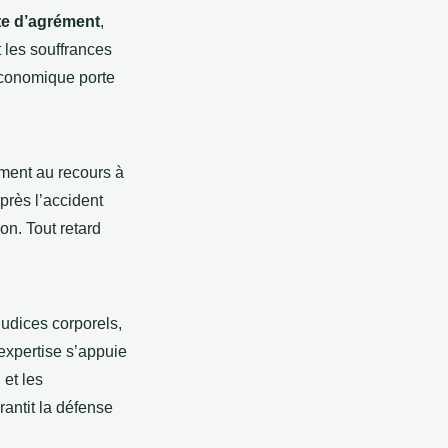
te d’agrément
,
 les souffrances
économique porte
mment au recours à
près l’accident
on. Tout retard
judices corporels,
expertise s’appuie
 et les
antit la défense