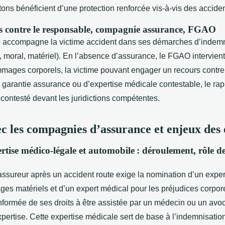
tons bénéficient d’une protection renforcée vis-à-vis des acciden
ns contre le responsable, compagnie assurance, FGAO
é accompagne la victime accident dans ses démarches d’indemn
, moral, matériel). En l’absence d’assurance, le FGAO intervient
mages corporels, la victime pouvant engager un recours contre
 garantie assurance ou d’expertise médicale contestable, le rap
 contesté devant les juridictions compétentes.
ec les compagnies d’assurance et enjeux des 
rtise médico-légale et automobile : déroulement, rôle de
l’assureur après un accident route exige la nomination d’un expe
es matériels et d’un expert médical pour les préjudices corpore
 informée de ses droits à être assistée par un médecin ou un av
pertise. Cette expertise médicale sert de base à l’indemnisation 