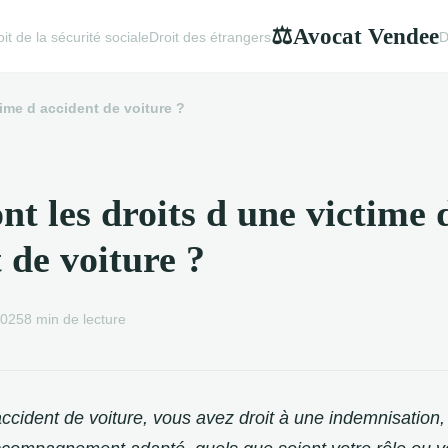
Avocat Vendee
⚖
it de la sécurité sociale
Droit des étrangers
D
time d accident de voiture ?
nt les droits d une victime 
 de voiture ?
 2025
8 min de lecture
accident de voiture, vous avez droit à une indemnisation,