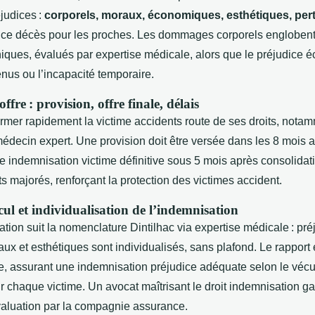
judices :
corporels, moraux, économiques, esthétiques, per
dice décès pour les proches. Les dommages corporels englobent
iques, évalués par expertise médicale, alors que le préjudice 
enus ou l’incapacité temporaire.
fre : provision, offre finale, délais
former rapidement la victime accidents route de ses droits, nota
médecin expert. Une provision doit être versée dans les 8 mois a
ne indemnisation victime définitive sous 5 mois après consolidati
ts majorés, renforçant la protection des victimes accident.
ul et individualisation de l’indemnisation
tion suit la nomenclature Dintilhac via expertise médicale : pré
x et esthétiques sont individualisés, sans plafond. Le rapport 
ce, assurant une indemnisation préjudice adéquate selon le vécu
chaque victime. Un avocat maîtrisant le droit indemnisation gar
aluation par la compagnie assurance.