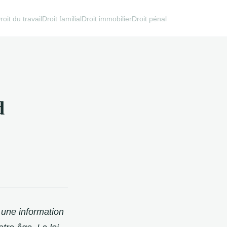
roit du travail
Droit familial
Droit immobilier
Droit pénal
d
 une information