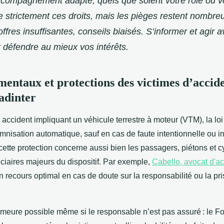
accompagnement adapté, quels que soient votre rôle ou vo
 strictement ces droits, mais les pièges restent nombreu
ffres insuffisantes, conseils biaisés. S’informer et agir a
r défendre au mieux vos intérêts.
mentaux et protections des victimes d’accide
Badinter
accident impliquant un véhicule terrestre à moteur (VTM), la loi
emnisation automatique, sauf en cas de faute intentionnelle ou 
cette protection concerne aussi bien les passagers, piétons et cy
iciaires majeurs du dispositif. Par exemple,
Cabello, avocat d'ac
n recours optimal en cas de doute sur la responsabilité ou la p
meure possible même si le responsable n’est pas assuré : le F