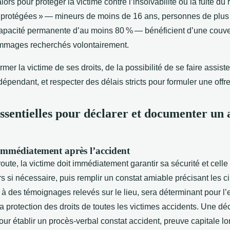
lors pour protéger la victime contre l’insolvabilité ou la fuite d
 protégées » — mineurs de moins de 16 ans, personnes de plus
apacité permanente d’au moins 80 % — bénéficient d’une couver
ommages recherchés volontairement.
ormer la victime de ses droits, de la possibilité de se faire assis
dépendant, et respecter des délais stricts pour formuler une offr
ssentielles pour déclarer et documenter un 
 immédiatement après l’accident
oute, la victime doit immédiatement garantir sa sécurité et celle
urs si nécessaire, puis remplir un constat amiable précisant les 
à des témoignages relevés sur le lieu, sera déterminant pour l’e
la protection des droits de toutes les victimes accidents. Une déc
our établir un procès-verbal constat accident, preuve capitale lo