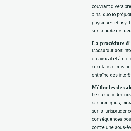
couvrant divers pré
ainsi que le préju
physiques et psych
sur la perte de rev
La procédure d’of
L’assureur doit in
un avocat et à un 
circulation, puis u
entraîne des intérê
Méthodes de calc
Le calcul indemnisa
économiques, morau
sur la jurispruden
conséquences pour 
contre une sous-év