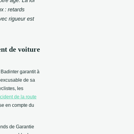
tre âge. La loi
x : retards
vec rigueur est
nt de voiture
 Badinter garantit à
inexcusable de sa
clistes, les
cident de la route
rise en compte du
onds de Garantie