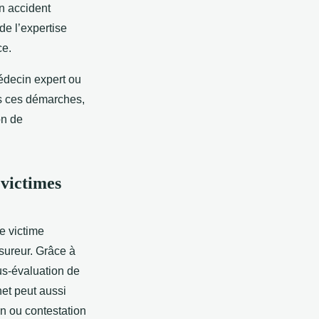
n accident
de l’expertise
ce.
 médecin expert ou
ns ces démarches,
on de
 victimes
e victime
ssureur. Grâce à
us-évaluation de
net peut aussi
on ou contestation