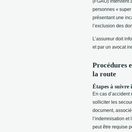
(FGAO) intervient a
personnes « super
présentant une inc
l’exclusion des d
L’assureur doit inf
et par un avocat in
Procédures e
la route
Étapes à suivre
En cas d’accident r
solliciter les seco
document, associé 
l’indemnisation et 
peut être requise p