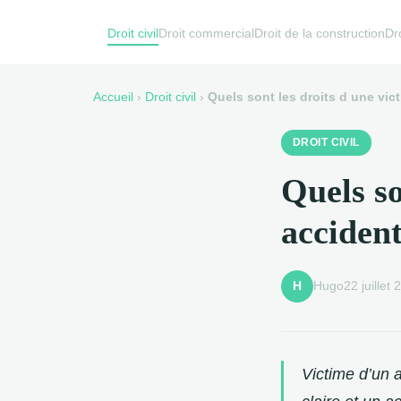
Droit civil
Droit commercial
Droit de la construction
Dro
Accueil
›
Droit civil
›
Quels sont les droits d une vic
DROIT CIVIL
Quels so
accident
Hugo
22 juillet
H
Victime d’un 