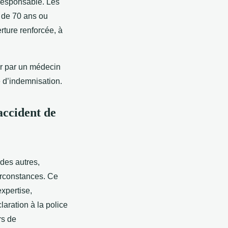
u responsable. Les
 de 70 ans ou
ture renforcée, à
ter par un médecin
e d’indemnisation.
accident de
 des autres,
circonstances. Ce
xpertise,
laration à la police
rs de