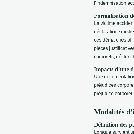
l’indemnisation acc
Formalisation de
La victime accident
déclaration sinistr
ces démarches afin
pièces justificati
corporels, déclenc
Impacts d’une 
Une documentation s
préjudices corporel
préjudice corporel
Modalités d’i
Définition des p
Lorsque survient u